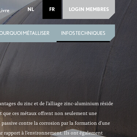
NL
FR
LOGIN MEMBRES
ivre
OURQUOI MÉTALLISER
INFOS TECHNIQUES
ntages du zinc et de l'alliage zinc-aluminium réside
it que ces métaux offrent non seulement une
 passive contre la corrosion par la formation d'une
ar rapport à l'environnement. Ils ont également