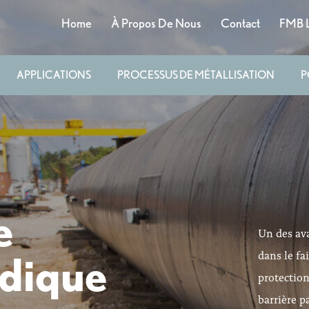
Home
À Propos De Nous
Contact
FMB L
APPLICATIONS
PROCESSUS DE MÉTALLISATION
P
e
Un des ava
dans le fa
odique
protection
barrière p