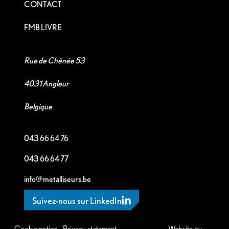
CONTACT
FMB LIVRE
Rue de Chênée 53
4031 Angleur
Belgique
043 66 64 76
043 66 64 77
info@metalliseurs.be
Suivez-nous sur LinkedIn
Cookie notice
-
Privacy statement
-
Website by