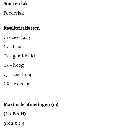
Soorten lak
Poederlak
Kwaliteitsklassen
C1 - zeer laag
C2 - laag
C3 - gemiddeld
C4 - hoog
C5 - zeer hoog
CX - extreem
Maximale afmetingen (m)
(L x B x H)
9 x 2 x 2.4