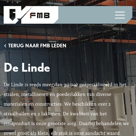
TERUG NAAR FMB LEDEN
De Linde
De Linde is reeds meer dan 30 jaar gespecialiseerd in het
stralen, metalliseren en poederlakken van diverse
materialen en constructies. We beschikken over 2
straalhallen en 2 laklijnen. De kwaliteit van het
eindproduct is onze grootste zorg. Daarbij behandelen we
zowel groot als klein, elk stuk is onze aandacht waard.